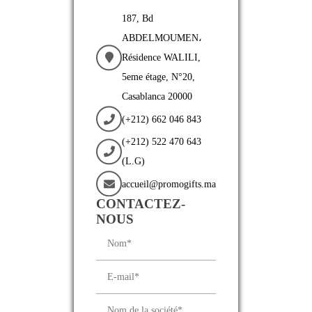
187, Bd
ABDELMOUMEN،
Résidence WALILI,
5eme étage, N°20,
Casablanca 20000
(+212) 662 046 843
(+212) 522 470 643
(L.G)
accueil@promogifts.ma
CONTACTEZ-
NOUS