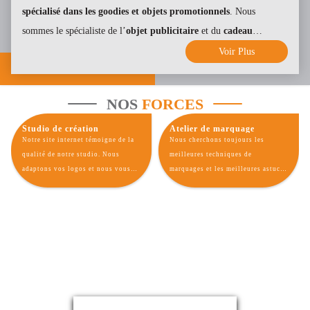
spécialisé dans les goodies et objets promotionnels
. Nous
sommes le spécialiste de l’
objet publicitaire
et du
cadeau
d’affaire
.
Voir Plus
NOS
FORCES
Studio de création
Atelier de marquage
Notre site internet témoigne de la
Nous cherchons toujours les
qualité de notre studio. Nous
meilleures techniques de
adaptons vos logos et nous vous
marquages et les meilleures astuces
rapprochons au maximum du rendu
afin de vous offrir un rendu parfait
de vos goodies personnalisés avec
de votre identité visuelle sur nos
votre charte graphique.
gadgets publicitaires.