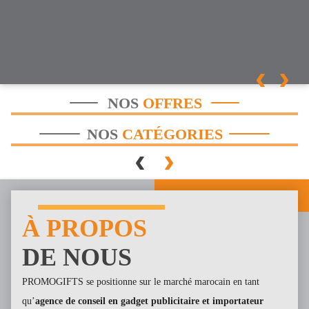
‹
›
NOS
OFFRES
Nos
No
NOS
CATÉGORIES
Catalogues
‹
›
Stylos
Publicitaires
O
À PROPOS
DE NOUS
PROMOGIFTS se positionne sur le marché marocain en tant
qu’
agence de conseil en gadget publicitaire et importateur