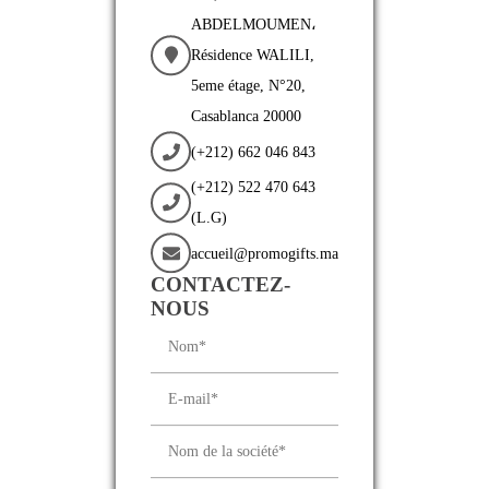
ABDELMOUMEN،
Résidence WALILI,
5eme étage, N°20,
Casablanca 20000
(+212) 662 046 843
(+212) 522 470 643
(L.G)
accueil@promogifts.ma
CONTACTEZ-
NOUS