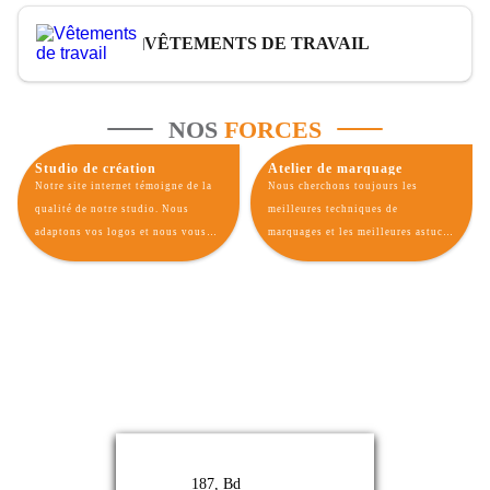
VÊTEMENTS DE TRAVAIL
NOS
FORCES
Studio de création
Atelier de marquage
Notre site internet témoigne de la
Nous cherchons toujours les
qualité de notre studio. Nous
meilleures techniques de
adaptons vos logos et nous vous
marquages et les meilleures astuces
rapprochons au maximum du rendu
afin de vous offrir un rendu parfait
de vos goodies personnalisés avec
de votre identité visuelle sur nos
votre charte graphique.
gadgets publicitaires.
187, Bd