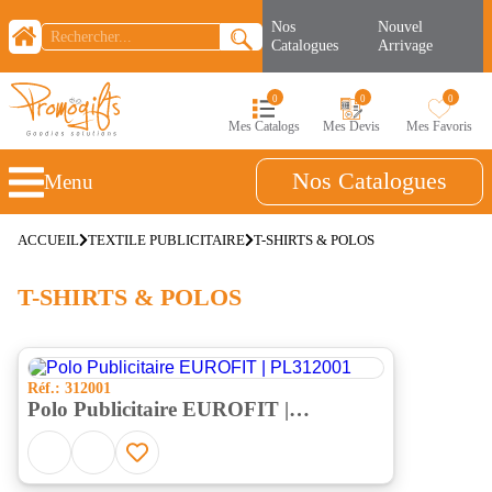
Nos
Nouvel
Catalogues
Arrivage
0
0
0
Mes Catalogs
Mes Devis
Mes Favoris
Nos Catalogues
Menu
ACCUEIL
TEXTILE PUBLICITAIRE
T-SHIRTS & POLOS
T-SHIRTS & POLOS
Réf.: 312001
Polo Publicitaire EUROFIT |
PL312001