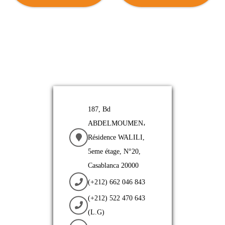
afin de vous offrir un rendu parfait
de votre identité visuelle sur nos
gadgets publicitaires.
187, Bd
ABDELMOUMEN،
Résidence WALILI,
5eme étage, N°20,
Casablanca 20000
(+212) 662 046 843
(+212) 522 470 643
(L.G)