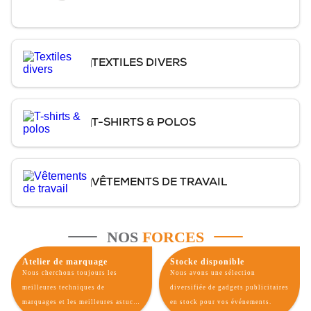
TEXTILES DIVERS
T-SHIRTS & POLOS
VÊTEMENTS DE TRAVAIL
NOS
FORCES
Atelier de marquage
Stocke disponible
Nous cherchons toujours les
Nous avons une sélection
meilleures techniques de
diversifiée de gadgets publicitaires
marquages et les meilleures astuces
en stock pour vos événements.